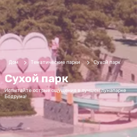
>
>
Дом
Тематические парки
Сухой парк
Сухой парк
Испытайте острые ощущения в лучшем лунапарке
Бодрума!