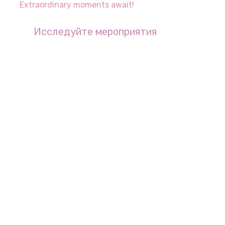
Extraordinary moments await!
Исследуйте мероприятия
Спортивная академия
The Colorful World of Sports!
Откройте для себя спортивную
академию
Детский Клуб
A world of fun and discovery!