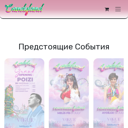
содержимому
Предстоящие События