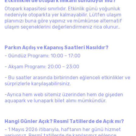
Etkinliklerde otopark imkânı sunuluyor mu?
Otopark kapasitesi sınırlıdır. Etkinlik günü yoğunluk
nedeniyle otoparkta yer kalmayabilir. Lütfen ulaşım
planınızı buna göre yapınız ve mümkünse alternatif
ulaşım seçeneklerini değerlendirmeniz rica olunur..
Parkın Açılış ve Kapanış Saatleri Nasıldır?
- Gündüz Programı: 10:00 – 17:00
- Akşam Programı: 20:00 – 23:00
- Bu saatler arasında birbirinden eğlenceli etkinlikler ve
sürprizlerle karşılaşabilirsiniz.
-Ayrıca hem web sitemiz üzerinden hem de gişeden
aquapark ve lunapark bilet alımı mümkündür.
Hangi Günler Açık? Resmî Tatillerde de Açık mı?
- 1 Mayıs 2026 itibarıyla, haftanın her günü hizmet
veriyoruz. Resmî tatillerde de kapılarımız eğlence