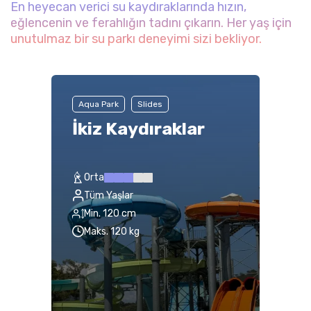
En heyecan verici su kaydıraklarında hızın,
eğlencenin ve ferahlığın tadını çıkarın. Her yaş için
unutulmaz bir su parkı deneyimi sizi bekliyor.
Aqua Park
Slides
İkiz Kaydıraklar
Orta
Tüm Yaşlar
Min. 120 cm
Maks. 120 kg