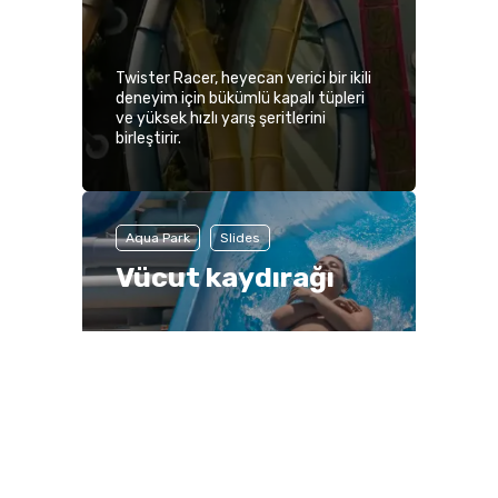
Twister Racer, heyecan verici bir ikili
deneyim için bükümlü kapalı tüpleri
ve yüksek hızlı yarış şeritlerini
birleştirir.
Aqua Park
Slides
Vücut kaydırağı
Kolay
Tüm Yaşlar
Min. 120 cm
Maks. 120 kg