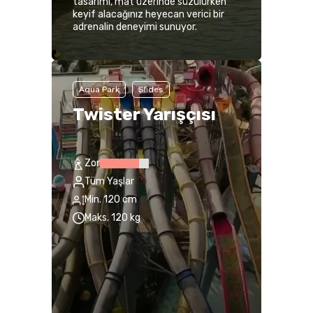
tasarımı, mat üzerinde süzülürken
keyif alacağınız heyecan verici bir
adrenalin deneyimi sunuyor.
Aqua Park
Slides
Twister Yarışçısı
Zor
Tüm Yaşlar
Min. 120 cm
Maks. 120 kg