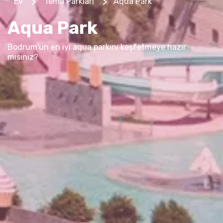
>
>
Ev
Tema Parkları
Aqua Park
Aqua Park
Bodrum'un en iyi aqua parkını keşfetmeye hazır
mısınız?